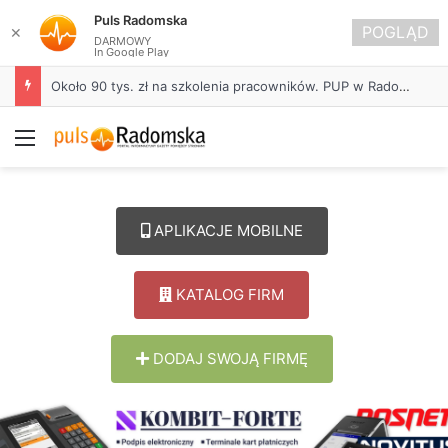
Puls Radomska
POGLĄD
✕
DARMOWY
In Google Play
Około 90 tys. zł na szkolenia pracowników. PUP w Radomsku ogłasza nabór wniosków
Menu
APLIKACJE MOBILNE
KATALOG FIRM
DODAJ SWOJĄ FIRMĘ