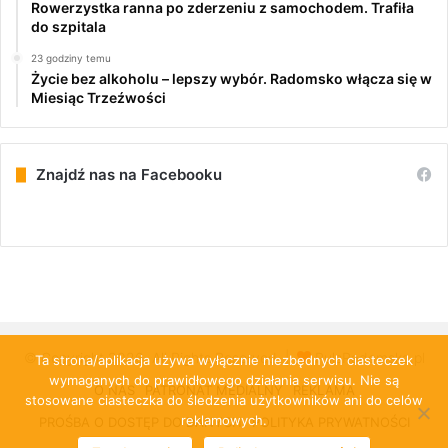
Rowerzystka ranna po zderzeniu z samochodem. Trafiła
do szpitala
23 godziny temu
Życie bez alkoholu – lepszy wybór. Radomsko włącza się w
Miesiąc Trzeźwości
Znajdź nas na Facebooku
© Copyright 2026, All Rights Reserved |
PulsRadomska.pl
Ta strona/aplikacja używa wyłącznie niezbędnych ciasteczek
wymaganych do prawidłowego działania serwisu. Nie są
O NAS
PATRONAT MEDIALNY
REKLAMA
stosowane ciasteczka do śledzenia użytkowników ani do celów
reklamowych.
PROŚBA O DOSTĘP DO DANYCH
POLITYKA PRYWATNOŚCI