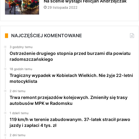
Na scenie wystąpi Felicjan Andrzejczak
29 listopada 2022
NAJCZĘŚCIEJ KOMENTOWANE
3 godziny temu
Ostrzeżenie drugiego stopnia przed burzami dla powiatu
radomszczańskiego
18 godzin temu
Tragiczny wypadek w Kobielach Wielkich. Nie żyje 22-letni
motocyklista
2 dni temu
Trwa remont przejazdów kolejowych. Zmieniły się trasy
autobusów MPK w Radomsku
1 dzień temu
119 km/h w terenie zabudowanym. 37-latek stracił prawo
jazdy i zapłaci 4 tys. zł
2 dni temu