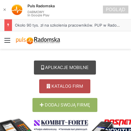
Puls Radomska
POGLĄD
✕
DARMOWY
In Google Play
Około 90 tys. zł na szkolenia pracowników. PUP w Radomsku ogłasza nabór wniosków
Menu
APLIKACJE MOBILNE
KATALOG FIRM
DODAJ SWOJĄ FIRMĘ