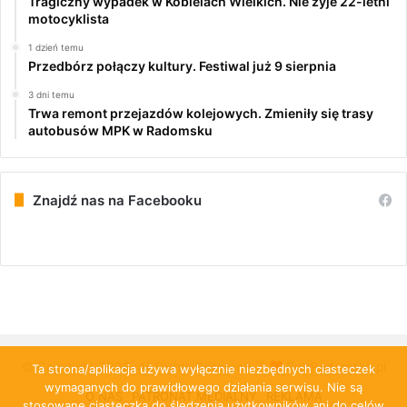
Tragiczny wypadek w Kobielach Wielkich. Nie żyje 22-letni
motocyklista
1 dzień temu
Przedbórz połączy kultury. Festiwal już 9 sierpnia
3 dni temu
Trwa remont przejazdów kolejowych. Zmieniły się trasy
autobusów MPK w Radomsku
Znajdź nas na Facebooku
© Copyright 2026, All Rights Reserved |
PulsRadomska.pl
Ta strona/aplikacja używa wyłącznie niezbędnych ciasteczek
wymaganych do prawidłowego działania serwisu. Nie są
O NAS
PATRONAT MEDIALNY
REKLAMA
stosowane ciasteczka do śledzenia użytkowników ani do celów