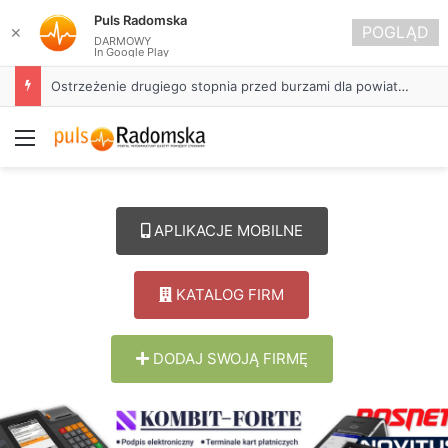
Puls Radomska
POGLĄD
✕
DARMOWY
In Google Play
Ostrzeżenie drugiego stopnia przed burzami dla powiatu radomszczańskiego
Menu
APLIKACJE MOBILNE
KATALOG FIRM
DODAJ SWOJĄ FIRMĘ