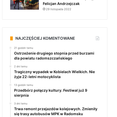
Felicjan Andrzejczak
29 listopada 2022
NAJCZĘŚCIEJ KOMENTOWANE
21 godzin temu
Ostrzeżenie drugiego stopnia przed burzami
dla powiatu radomszczańskiego
2 dni temu
Tragiczny wypadek w Kobielach Wielkich. Nie
żyje 22-letni motocyklista
13 godzin temu
Przedbórz połączy kultury. Festiwal już 9
sierpnia
3 dni temu
Trwa remont przejazdów kolejowych. Zmieniły
się trasy autobusów MPK w Radomsku