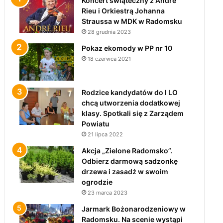
Koncert świąteczny z André
Rieu i Orkiestrą Johanna
Straussa w MDK w Radomsku
28 grudnia 2023
Pokaz ekomody w PP nr 10
18 czerwca 2021
Rodzice kandydatów do I LO
chcą utworzenia dodatkowej
klasy. Spotkali się z Zarządem
Powiatu
21 lipca 2022
Akcja „Zielone Radomsko”.
Odbierz darmową sadzonkę
drzewa i zasadź w swoim
ogrodzie
23 marca 2023
Jarmark Bożonarodzeniowy w
Radomsku. Na scenie wystąpi