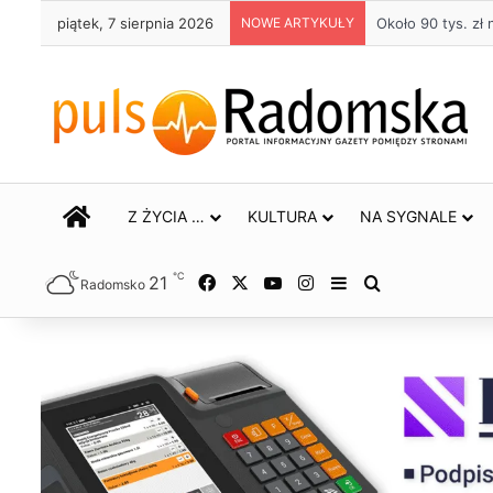
piątek, 7 sierpnia 2026
NOWE ARTYKUŁY
Około 90 tys. z
STRONA GŁÓWNA
Z ŻYCIA …
KULTURA
NA SYGNALE
℃
21
Facebook
X
YouTube
Instagram
Sidebar
Szukaj
Radomsko