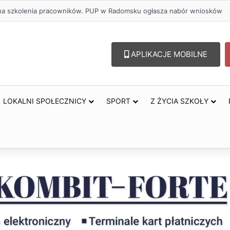
ł na szkolenia pracowników. PUP w Radomsku ogłasza nabór wniosków
APLIKACJE MOBILNE
LOKALNI SPOŁECZNICY
SPORT
Z ŻYCIA SZKOŁY