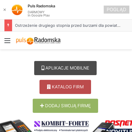
Puls Radomska
POGLĄD
✕
DARMOWY
In Google Play
Ostrzeżenie drugiego stopnia przed burzami dla powiatu radomszczańskiego
Menu
APLIKACJE MOBILNE
KATALOG FIRM
DODAJ SWOJĄ FIRMĘ