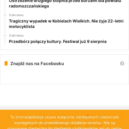
Ostrzeżenie drugiego stopnia przed burzami dla powiatu
radomszczańskiego
3 dni temu
Tragiczny wypadek w Kobielach Wielkich. Nie żyje 22-letni
motocyklista
3 dni temu
Przedbórz połączy kultury. Festiwal już 9 sierpnia
Znajdź nas na Facebooku
© Copyright 2026, All Rights Reserved |
PulsRadomska.pl
Ta strona/aplikacja używa wyłącznie niezbędnych ciasteczek
wymaganych do prawidłowego działania serwisu. Nie są
O NAS
PATRONAT MEDIALNY
REKLAMA
stosowane ciasteczka do śledzenia użytkowników ani do celów