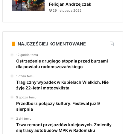
Felicjan Andrzejczak
29 listopada 2022
NAJCZĘŚCIEJ KOMENTOWANE
12 godzin temu
Ostrzeżenie drugiego stopnia przed burzami
dla powiatu radomszczańskiego
1 dzień temu
Tragiczny wypadek w Kobielach Wielkich. Nie
żyje 22-letni motocyklista
5 godzin temu
Przedbórz połączy kultury. Festiwal już 9
sierpnia
2 dni temu
Trwa remont przejazdów kolejowych. Zmieniły
się trasy autobusów MPK w Radomsku