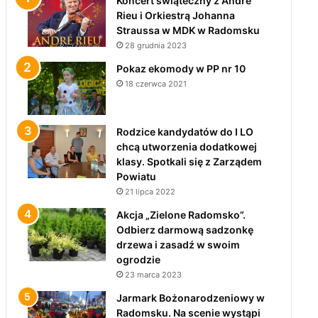
Koncert świąteczny z André
Rieu i Orkiestrą Johanna
Straussa w MDK w Radomsku
28 grudnia 2023
Pokaz ekomody w PP nr 10
18 czerwca 2021
Rodzice kandydatów do I LO
chcą utworzenia dodatkowej
klasy. Spotkali się z Zarządem
Powiatu
21 lipca 2022
Akcja „Zielone Radomsko”.
Odbierz darmową sadzonkę
drzewa i zasadź w swoim
ogrodzie
23 marca 2023
Jarmark Bożonarodzeniowy w
Radomsku. Na scenie wystąpi