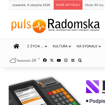
czwartek, 6 sierpnia 2026
NOWE ARTYKUŁY
Około 90 tys
STRONA GŁÓWNA
Z ŻYCIA …
KULTURA
NA SYGNALE
℃
26
Facebook
X
YouTube
Instagram
Sidebar
Szukaj
Radomsko