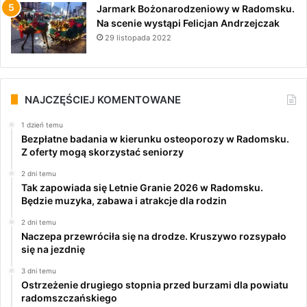
Jarmark Bożonarodzeniowy w Radomsku.
Na scenie wystąpi Felicjan Andrzejczak
29 listopada 2022
NAJCZĘŚCIEJ KOMENTOWANE
1 dzień temu
Bezpłatne badania w kierunku osteoporozy w Radomsku.
Z oferty mogą skorzystać seniorzy
2 dni temu
Tak zapowiada się Letnie Granie 2026 w Radomsku.
Będzie muzyka, zabawa i atrakcje dla rodzin
2 dni temu
Naczepa przewróciła się na drodze. Kruszywo rozsypało
się na jezdnię
3 dni temu
Ostrzeżenie drugiego stopnia przed burzami dla powiatu
radomszczańskiego