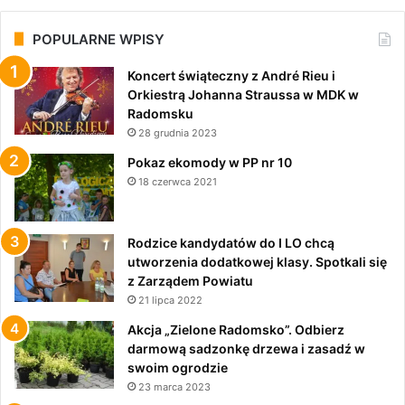
POPULARNE WPISY
Koncert świąteczny z André Rieu i
Orkiestrą Johanna Straussa w MDK w
Radomsku
28 grudnia 2023
Pokaz ekomody w PP nr 10
18 czerwca 2021
Rodzice kandydatów do I LO chcą
utworzenia dodatkowej klasy. Spotkali się
z Zarządem Powiatu
21 lipca 2022
Akcja „Zielone Radomsko”. Odbierz
darmową sadzonkę drzewa i zasadź w
swoim ogrodzie
23 marca 2023