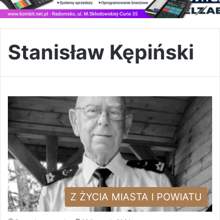
Stanisław Kępiński
Z ŻYCIA MIASTA I POWIATU