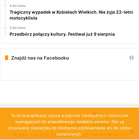
4 dni temu
Tragiczny wypadek w Kobielach Wielkich. Nie żyje 22-letni
motocyklista
3 dni temu
Przedbórz połączy kultury. Festiwal już 9 sierpnia
Znajdź nas na Facebooku
© Copyright 2026, All Rights Reserved |
PulsRadomska.pl
Ta strona/aplikacja używa wyłącznie niezbędnych ciasteczek
wymaganych do prawidłowego działania serwisu. Nie są
O NAS
PATRONAT MEDIALNY
REKLAMA
stosowane ciasteczka do śledzenia użytkowników ani do celów
reklamowych.
PROŚBA O DOSTĘP DO DANYCH
POLITYKA PRYWATNOŚCI