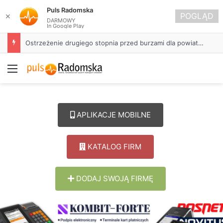
Puls Radomska
POGLĄD
✕
DARMOWY
In Google Play
Ostrzeżenie drugiego stopnia przed burzami dla powiatu radomszczańskiego
Menu
APLIKACJE MOBILNE
KATALOG FIRM
DODAJ SWOJĄ FIRMĘ