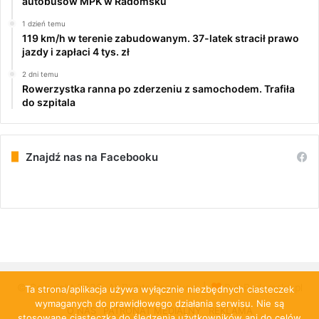
autobusów MPK w Radomsku
1 dzień temu
119 km/h w terenie zabudowanym. 37-latek stracił prawo
jazdy i zapłaci 4 tys. zł
2 dni temu
Rowerzystka ranna po zderzeniu z samochodem. Trafiła
do szpitala
Znajdź nas na Facebooku
© Copyright 2026, All Rights Reserved |
PulsRadomska.pl
Ta strona/aplikacja używa wyłącznie niezbędnych ciasteczek
wymaganych do prawidłowego działania serwisu. Nie są
O NAS
PATRONAT MEDIALNY
REKLAMA
stosowane ciasteczka do śledzenia użytkowników ani do celów