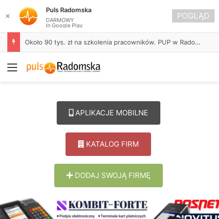
Puls Radomska
POGLĄD
✕
DARMOWY
In Google Play
Około 90 tys. zł na szkolenia pracowników. PUP w Radomsku ogłasza nabór wniosków
Menu
APLIKACJE MOBILNE
KATALOG FIRM
DODAJ SWOJĄ FIRMĘ