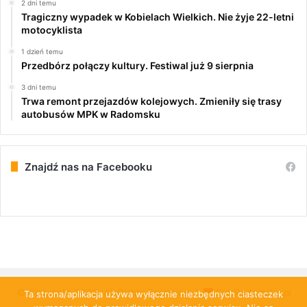
2 dni temu
Tragiczny wypadek w Kobielach Wielkich. Nie żyje 22-letni
motocyklista
1 dzień temu
Przedbórz połączy kultury. Festiwal już 9 sierpnia
3 dni temu
Trwa remont przejazdów kolejowych. Zmieniły się trasy
autobusów MPK w Radomsku
Znajdź nas na Facebooku
© Copyright 2026, All Rights Reserved |
PulsRadomska.pl
Ta strona/aplikacja używa wyłącznie niezbędnych ciasteczek