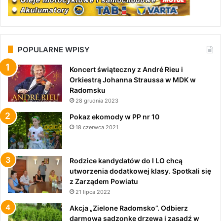
POPULARNE WPISY
Koncert świąteczny z André Rieu i
Orkiestrą Johanna Straussa w MDK w
Radomsku
28 grudnia 2023
Pokaz ekomody w PP nr 10
18 czerwca 2021
Rodzice kandydatów do I LO chcą
utworzenia dodatkowej klasy. Spotkali się
z Zarządem Powiatu
21 lipca 2022
Akcja „Zielone Radomsko”. Odbierz
darmową sadzonkę drzewa i zasadź w