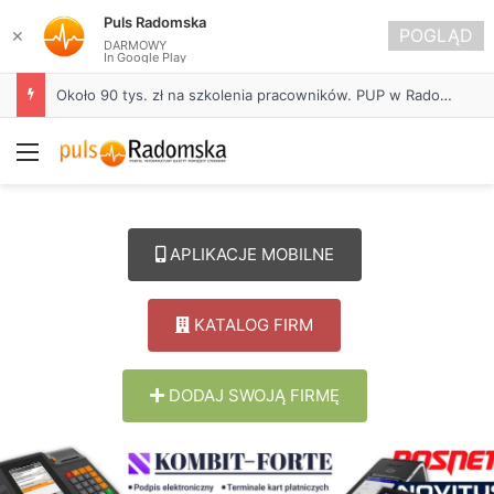
Puls Radomska
POGLĄD
✕
DARMOWY
In Google Play
Około 90 tys. zł na szkolenia pracowników. PUP w Radomsku ogłasza nabór wniosków
Menu
APLIKACJE MOBILNE
KATALOG FIRM
DODAJ SWOJĄ FIRMĘ