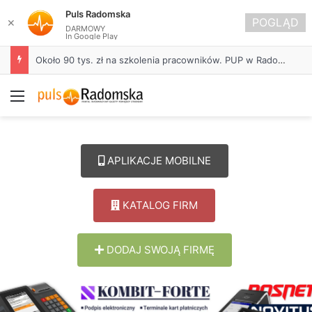
Puls Radomska
POGLĄD
✕
DARMOWY
In Google Play
Około 90 tys. zł na szkolenia pracowników. PUP w Radomsku ogłasza nabór wniosków
Menu
APLIKACJE MOBILNE
KATALOG FIRM
DODAJ SWOJĄ FIRMĘ