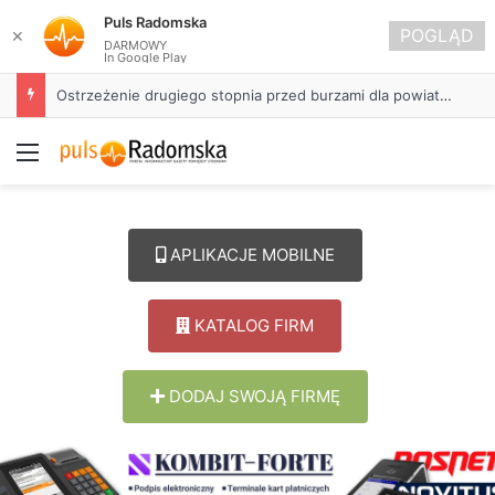
Puls Radomska
POGLĄD
✕
DARMOWY
In Google Play
Ostrzeżenie drugiego stopnia przed burzami dla powiatu radomszczańskiego
Menu
APLIKACJE MOBILNE
KATALOG FIRM
DODAJ SWOJĄ FIRMĘ