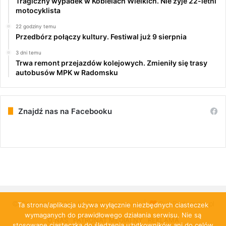
Tragiczny wypadek w Kobielach Wielkich. Nie żyje 22-letni
motocyklista
22 godziny temu
Przedbórz połączy kultury. Festiwal już 9 sierpnia
3 dni temu
Trwa remont przejazdów kolejowych. Zmieniły się trasy
autobusów MPK w Radomsku
Znajdź nas na Facebooku
© Copyright 2026, All Rights Reserved |
PulsRadomska.pl
Ta strona/aplikacja używa wyłącznie niezbędnych ciasteczek
wymaganych do prawidłowego działania serwisu. Nie są
O NAS
PATRONAT MEDIALNY
REKLAMA
stosowane ciasteczka do śledzenia użytkowników ani do celów