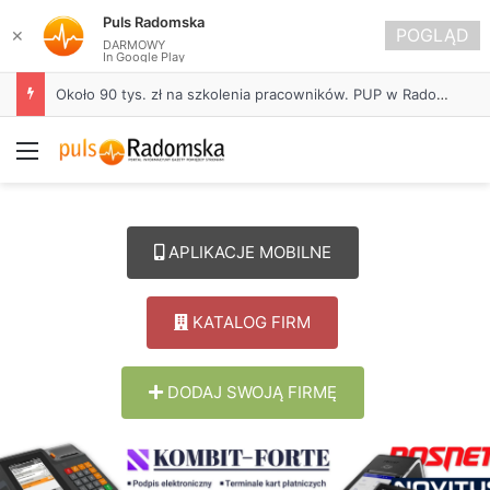
Puls Radomska
POGLĄD
✕
DARMOWY
In Google Play
Około 90 tys. zł na szkolenia pracowników. PUP w Radomsku ogłasza nabór wniosków
Menu
APLIKACJE MOBILNE
KATALOG FIRM
DODAJ SWOJĄ FIRMĘ