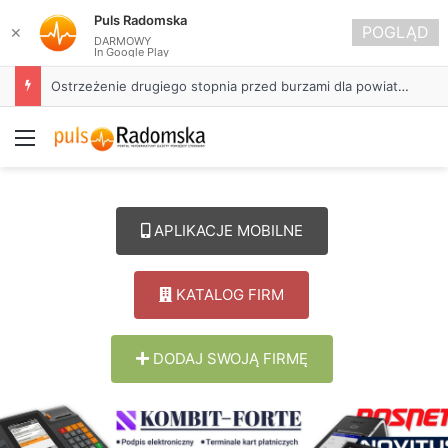
Puls Radomska
POGLĄD
✕
DARMOWY
In Google Play
Ostrzeżenie drugiego stopnia przed burzami dla powiatu radomszczańskiego
Menu
APLIKACJE MOBILNE
KATALOG FIRM
DODAJ SWOJĄ FIRMĘ