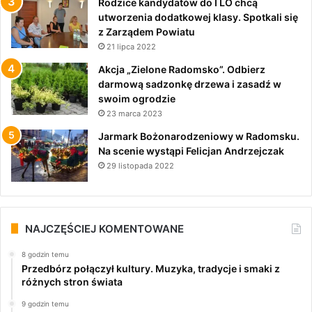
Rodzice kandydatów do I LO chcą
utworzenia dodatkowej klasy. Spotkali się
z Zarządem Powiatu
21 lipca 2022
Akcja „Zielone Radomsko”. Odbierz
darmową sadzonkę drzewa i zasadź w
swoim ogrodzie
23 marca 2023
Jarmark Bożonarodzeniowy w Radomsku.
Na scenie wystąpi Felicjan Andrzejczak
29 listopada 2022
NAJCZĘŚCIEJ KOMENTOWANE
8 godzin temu
Przedbórz połączył kultury. Muzyka, tradycje i smaki z
różnych stron świata
9 godzin temu