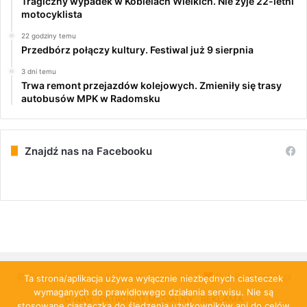
Tragiczny wypadek w Kobielach Wielkich. Nie żyje 22-letni
motocyklista
22 godziny temu
Przedbórz połączy kultury. Festiwal już 9 sierpnia
3 dni temu
Trwa remont przejazdów kolejowych. Zmieniły się trasy
autobusów MPK w Radomsku
Znajdź nas na Facebooku
© Copyright 2026, All Rights Reserved |
PulsRadomska.pl
Ta strona/aplikacja używa wyłącznie niezbędnych ciasteczek
wymaganych do prawidłowego działania serwisu. Nie są
O NAS
PATRONAT MEDIALNY
REKLAMA
stosowane ciasteczka do śledzenia użytkowników ani do celów