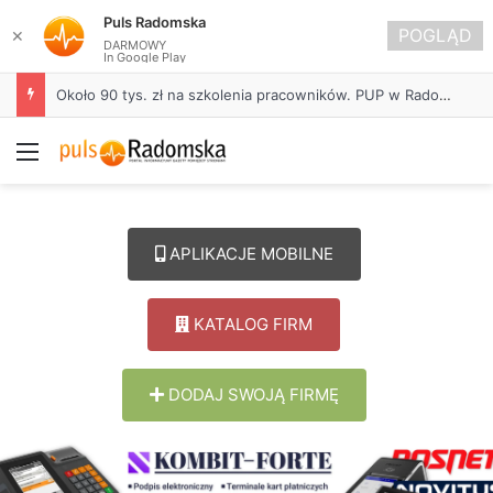
Puls Radomska
POGLĄD
✕
DARMOWY
In Google Play
Około 90 tys. zł na szkolenia pracowników. PUP w Radomsku ogłasza nabór wniosków
Menu
APLIKACJE MOBILNE
KATALOG FIRM
DODAJ SWOJĄ FIRMĘ