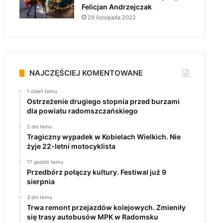
Felicjan Andrzejczak
29 listopada 2022
NAJCZĘŚCIEJ KOMENTOWANE
1 dzień temu
Ostrzeżenie drugiego stopnia przed burzami
dla powiatu radomszczańskiego
2 dni temu
Tragiczny wypadek w Kobielach Wielkich. Nie
żyje 22-letni motocyklista
17 godzin temu
Przedbórz połączy kultury. Festiwal już 9
sierpnia
3 dni temu
Trwa remont przejazdów kolejowych. Zmieniły
się trasy autobusów MPK w Radomsku