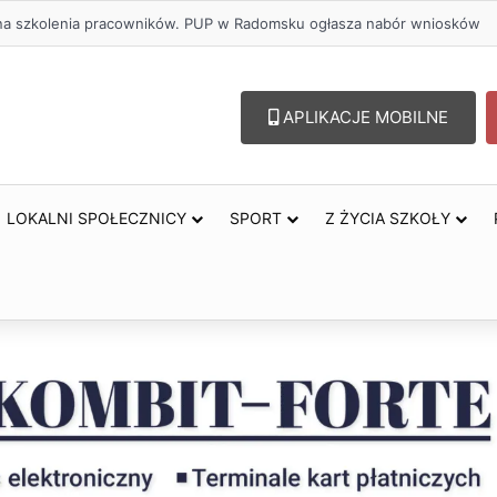
ł na szkolenia pracowników. PUP w Radomsku ogłasza nabór wniosków
APLIKACJE MOBILNE
LOKALNI SPOŁECZNICY
SPORT
Z ŻYCIA SZKOŁY