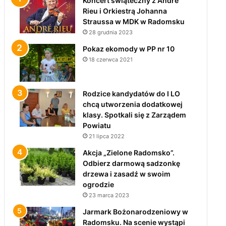
Koncert świąteczny z André
Rieu i Orkiestrą Johanna
Straussa w MDK w Radomsku
28 grudnia 2023
Pokaz ekomody w PP nr 10
18 czerwca 2021
Rodzice kandydatów do I LO
chcą utworzenia dodatkowej
klasy. Spotkali się z Zarządem
Powiatu
21 lipca 2022
Akcja „Zielone Radomsko”.
Odbierz darmową sadzonkę
drzewa i zasadź w swoim
ogrodzie
23 marca 2023
Jarmark Bożonarodzeniowy w
Radomsku. Na scenie wystąpi