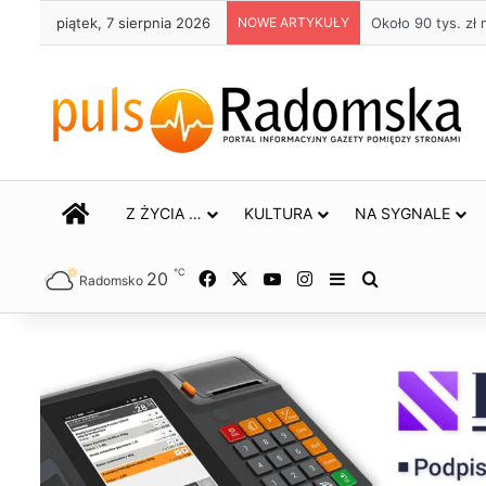
piątek, 7 sierpnia 2026
NOWE ARTYKUŁY
Około 90 tys. z
STRONA GŁÓWNA
Z ŻYCIA …
KULTURA
NA SYGNALE
℃
20
Facebook
X
YouTube
Instagram
Sidebar
Szukaj
Radomsko