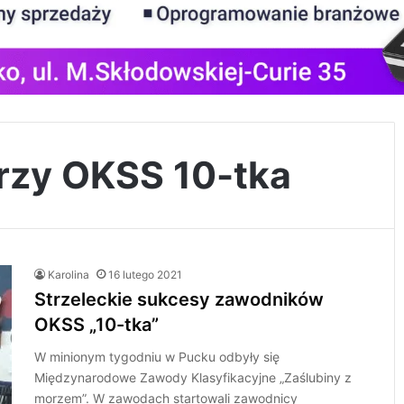
arzy OKSS 10-tka
Karolina
16 lutego 2021
Strzeleckie sukcesy zawodników
OKSS „10-tka”
W minionym tygodniu w Pucku odbyły się
Międzynarodowe Zawody Klasyfikacyjne „Zaślubiny z
morzem”. W zawodach startowali zawodnicy