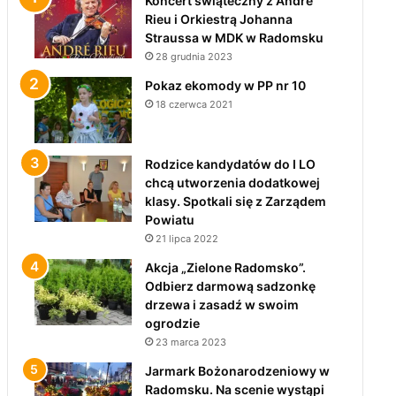
Koncert świąteczny z André
Rieu i Orkiestrą Johanna
Straussa w MDK w Radomsku
28 grudnia 2023
Pokaz ekomody w PP nr 10
18 czerwca 2021
Rodzice kandydatów do I LO
chcą utworzenia dodatkowej
klasy. Spotkali się z Zarządem
Powiatu
21 lipca 2022
Akcja „Zielone Radomsko”.
Odbierz darmową sadzonkę
drzewa i zasadź w swoim
ogrodzie
23 marca 2023
Jarmark Bożonarodzeniowy w
Radomsku. Na scenie wystąpi