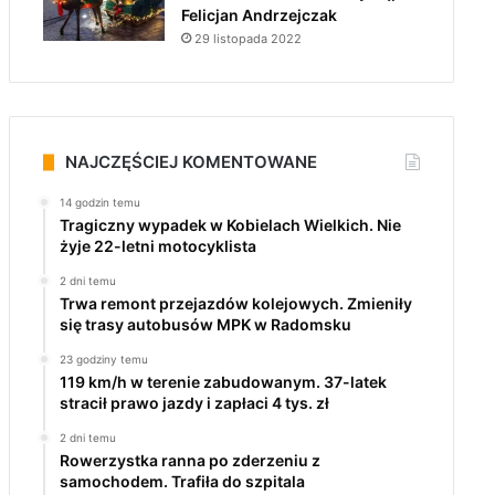
Felicjan Andrzejczak
29 listopada 2022
NAJCZĘŚCIEJ KOMENTOWANE
14 godzin temu
Tragiczny wypadek w Kobielach Wielkich. Nie
żyje 22-letni motocyklista
2 dni temu
Trwa remont przejazdów kolejowych. Zmieniły
się trasy autobusów MPK w Radomsku
23 godziny temu
119 km/h w terenie zabudowanym. 37-latek
stracił prawo jazdy i zapłaci 4 tys. zł
2 dni temu
Rowerzystka ranna po zderzeniu z
samochodem. Trafiła do szpitala