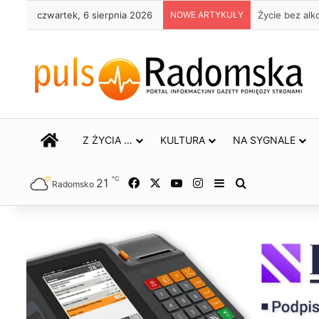
czwartek, 6 sierpnia 2026
NOWE ARTYKUŁY
Życie bez alk
STRONA GŁÓWNA
Z ŻYCIA …
KULTURA
NA SYGNALE
℃
21
Facebook
X
YouTube
Instagram
Sidebar
Szukaj
Radomsko