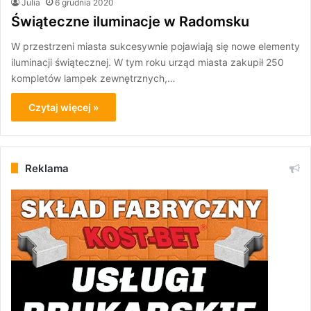
Julia
6 grudnia 2020
Świąteczne iluminacje w Radomsku
W przestrzeni miasta sukcesywnie pojawiają się nowe elementy
iluminacji świątecznej. W tym roku urząd miasta zakupił 250
kompletów lampek zewnętrznych,…
Czytaj więcej »
Reklama