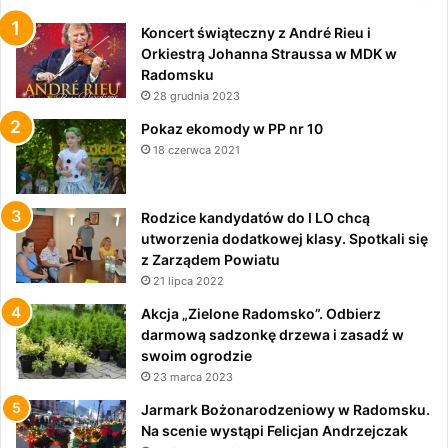
Koncert świąteczny z André Rieu i
Orkiestrą Johanna Straussa w MDK w
Radomsku
28 grudnia 2023
Pokaz ekomody w PP nr 10
18 czerwca 2021
Rodzice kandydatów do I LO chcą
utworzenia dodatkowej klasy. Spotkali się
z Zarządem Powiatu
21 lipca 2022
Akcja „Zielone Radomsko”. Odbierz
darmową sadzonkę drzewa i zasadź w
swoim ogrodzie
23 marca 2023
Jarmark Bożonarodzeniowy w Radomsku.
Na scenie wystąpi Felicjan Andrzejczak