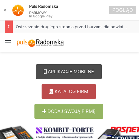
Puls Radomska
POGLĄD
✕
DARMOWY
In Google Play
Ostrzeżenie drugiego stopnia przed burzami dla powiatu radomszczańskiego
Menu
APLIKACJE MOBILNE
KATALOG FIRM
DODAJ SWOJĄ FIRMĘ