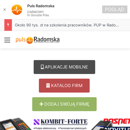
Puls Radomska
POGLĄD
✕
DARMOWY
In Google Play
Około 90 tys. zł na szkolenia pracowników. PUP w Radomsku ogłasza nabór wniosków
Menu
APLIKACJE MOBILNE
KATALOG FIRM
DODAJ SWOJĄ FIRMĘ