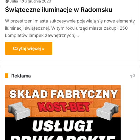
Julia
6 grudnia 2020
Świąteczne iluminacje w Radomsku
W przestrzeni miasta sukcesywnie pojawiają się nowe elementy
iluminacji świątecznej. W tym roku urząd miasta zakupił 250
kompletów lampek zewnętrznych,…
Czytaj więcej »
Reklama