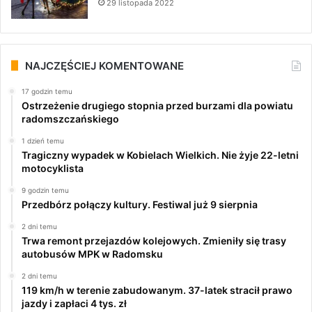
29 listopada 2022
NAJCZĘŚCIEJ KOMENTOWANE
17 godzin temu
Ostrzeżenie drugiego stopnia przed burzami dla powiatu
radomszczańskiego
1 dzień temu
Tragiczny wypadek w Kobielach Wielkich. Nie żyje 22-letni
motocyklista
9 godzin temu
Przedbórz połączy kultury. Festiwal już 9 sierpnia
2 dni temu
Trwa remont przejazdów kolejowych. Zmieniły się trasy
autobusów MPK w Radomsku
2 dni temu
119 km/h w terenie zabudowanym. 37-latek stracił prawo
jazdy i zapłaci 4 tys. zł