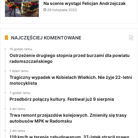
Na scenie wystąpi Felicjan Andrzejczak
29 listopada 2022
NAJCZĘŚCIEJ KOMENTOWANE
15 godzin temu
Ostrzeżenie drugiego stopnia przed burzami dla powiatu
radomszczańskiego
1 dzień temu
Tragiczny wypadek w Kobielach Wielkich. Nie żyje 22-letni
motocyklista
7 godzin temu
Przedbórz połączy kultury. Festiwal już 9 sierpnia
2 dni temu
Trwa remont przejazdów kolejowych. Zmieniły się trasy
autobusów MPK w Radomsku
2 dni temu
119 km/h w terenie zabudowanym. 37-latek stracił prawo