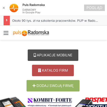
Puls Radomska
POGLĄD
✕
DARMOWY
In Google Play
Około 90 tys. zł na szkolenia pracowników. PUP w Radomsku ogłasza nabór wniosków
Menu
APLIKACJE MOBILNE
KATALOG FIRM
DODAJ SWOJĄ FIRMĘ