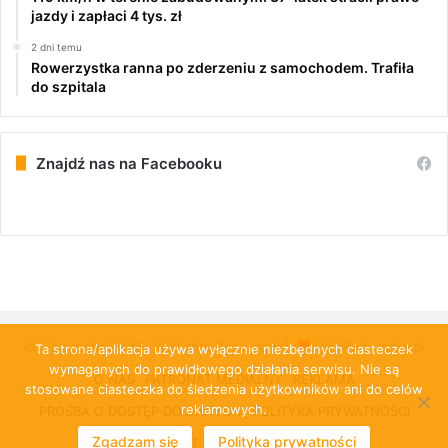
jazdy i zapłaci 4 tys. zł
2 dni temu
Rowerzystka ranna po zderzeniu z samochodem. Trafiła
do szpitala
Znajdź nas na Facebooku
© Copyright 2026, All Rights Reserved |
PulsRadomska.pl
Ta strona/aplikacja używa wyłącznie niezbędnych ciasteczek
wymaganych do prawidłowego działania serwisu. Nie są
O NAS
PATRONAT MEDIALNY
REKLAMA
stosowane ciasteczka do śledzenia użytkowników ani do celów
reklamowych.
PROŚBA O DOSTĘP DO DANYCH
POLITYKA PRYWATNOŚCI
Zgadzam się
Polityka prywatności
KONTAKT
CLOUD-KOMBIT