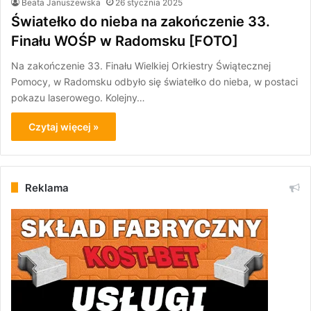
Beata Januszewska
26 stycznia 2025
Światełko do nieba na zakończenie 33.
Finału WOŚP w Radomsku [FOTO]
Na zakończenie 33. Finału Wielkiej Orkiestry Świątecznej
Pomocy, w Radomsku odbyło się światełko do nieba, w postaci
pokazu laserowego. Kolejny…
Czytaj więcej »
Reklama