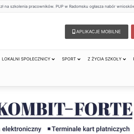
. zł na szkolenia pracowników. PUP w Radomsku ogłasza nabór wnioskó
APLIKACJE MOBILNE
LOKALNI SPOŁECZNICY
SPORT
Z ŻYCIA SZKOŁY