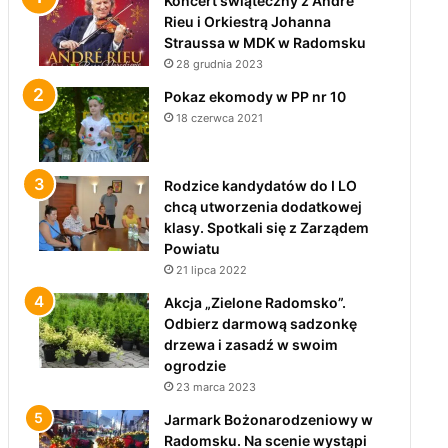
Koncert świąteczny z André
Rieu i Orkiestrą Johanna
Straussa w MDK w Radomsku
28 grudnia 2023
Pokaz ekomody w PP nr 10
18 czerwca 2021
Rodzice kandydatów do I LO
chcą utworzenia dodatkowej
klasy. Spotkali się z Zarządem
Powiatu
21 lipca 2022
Akcja „Zielone Radomsko”.
Odbierz darmową sadzonkę
drzewa i zasadź w swoim
ogrodzie
23 marca 2023
Jarmark Bożonarodzeniowy w
Radomsku. Na scenie wystąpi