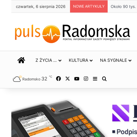
czwartek, 6 sierpnia 2026
NOWE ARTYKUŁY
Około 90 tys
STRONA GŁÓWNA
Z ŻYCIA …
KULTURA
NA SYGNALE
℃
32
Facebook
X
YouTube
Instagram
Sidebar
Szukaj
Radomsko