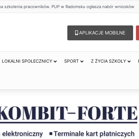
ł na szkolenia pracowników. PUP w Radomsku ogłasza nabór wniosków
APLIKACJE MOBILNE
LOKALNI SPOŁECZNICY
SPORT
Z ŻYCIA SZKOŁY