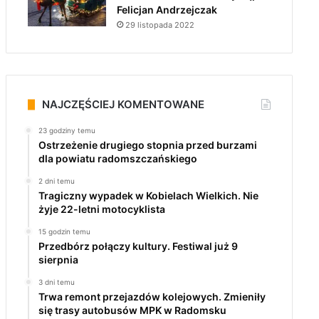
Felicjan Andrzejczak
29 listopada 2022
NAJCZĘŚCIEJ KOMENTOWANE
23 godziny temu
Ostrzeżenie drugiego stopnia przed burzami
dla powiatu radomszczańskiego
2 dni temu
Tragiczny wypadek w Kobielach Wielkich. Nie
żyje 22-letni motocyklista
15 godzin temu
Przedbórz połączy kultury. Festiwal już 9
sierpnia
3 dni temu
Trwa remont przejazdów kolejowych. Zmieniły
się trasy autobusów MPK w Radomsku