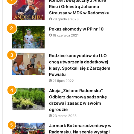
Koncert świąteczny z André
Rieu i Orkiestrą Johanna
Straussa w MDK w Radomsku
28 grudnia 2023
Pokaz ekomody w PP nr 10
18 czerwca 2021
Rodzice kandydatów do I LO
chcą utworzenia dodatkowej
klasy. Spotkali się z Zarządem
Powiatu
21 lipca 2022
Akcja „Zielone Radomsko”.
Odbierz darmową sadzonkę
drzewa i zasadź w swoim
ogrodzie
23 marca 2023
Jarmark Bożonarodzeniowy w
Radomsku. Na scenie wystąpi