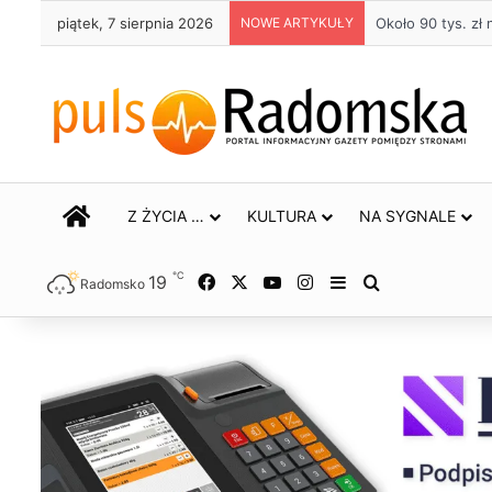
piątek, 7 sierpnia 2026
NOWE ARTYKUŁY
Około 90 tys. z
STRONA GŁÓWNA
Z ŻYCIA …
KULTURA
NA SYGNALE
℃
19
Facebook
X
YouTube
Instagram
Sidebar
Szukaj
Radomsko