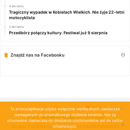
4 dni temu
Tragiczny wypadek w Kobielach Wielkich. Nie żyje 22-letni
motocyklista
3 dni temu
Przedbórz połączy kultury. Festiwal już 9 sierpnia
Znajdź nas na Facebooku
© Copyright 2026, All Rights Reserved |
PulsRadomska.pl
Ta strona/aplikacja używa wyłącznie niezbędnych ciasteczek
wymaganych do prawidłowego działania serwisu. Nie są
O NAS
PATRONAT MEDIALNY
REKLAMA
stosowane ciasteczka do śledzenia użytkowników ani do celów
reklamowych.
PROŚBA O DOSTĘP DO DANYCH
POLITYKA PRYWATNOŚCI