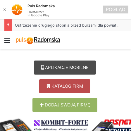
Puls Radomska
POGLĄD
✕
DARMOWY
In Google Play
Ostrzeżenie drugiego stopnia przed burzami dla powiatu radomszczańskiego
Menu
APLIKACJE MOBILNE
KATALOG FIRM
DODAJ SWOJĄ FIRMĘ