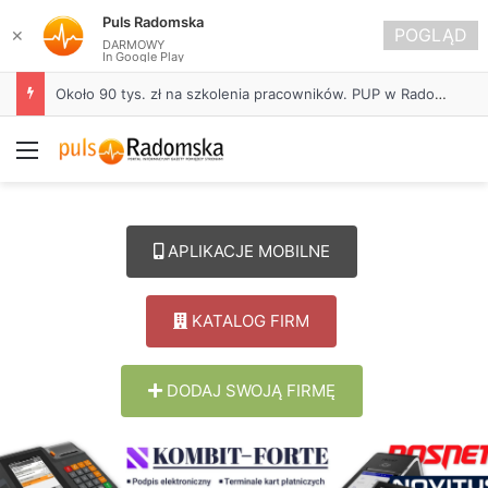
Puls Radomska
POGLĄD
✕
DARMOWY
In Google Play
Około 90 tys. zł na szkolenia pracowników. PUP w Radomsku ogłasza nabór wniosków
Menu
APLIKACJE MOBILNE
KATALOG FIRM
DODAJ SWOJĄ FIRMĘ