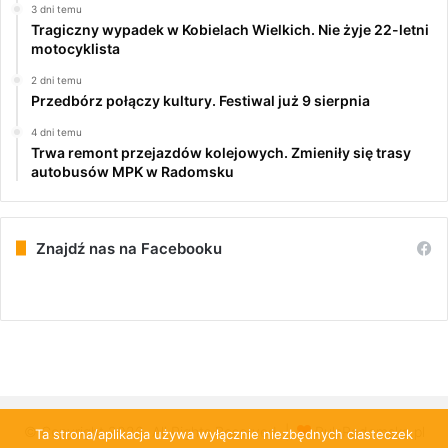
3 dni temu
Tragiczny wypadek w Kobielach Wielkich. Nie żyje 22-letni
motocyklista
2 dni temu
Przedbórz połączy kultury. Festiwal już 9 sierpnia
4 dni temu
Trwa remont przejazdów kolejowych. Zmieniły się trasy
autobusów MPK w Radomsku
Znajdź nas na Facebooku
© Copyright 2026, All Rights Reserved |
PulsRadomska.pl
Ta strona/aplikacja używa wyłącznie niezbędnych ciasteczek