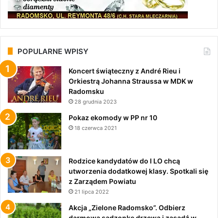
POPULARNE WPISY
Koncert świąteczny z André Rieu i
Orkiestrą Johanna Straussa w MDK w
Radomsku
28 grudnia 2023
Pokaz ekomody w PP nr 10
18 czerwca 2021
Rodzice kandydatów do I LO chcą
utworzenia dodatkowej klasy. Spotkali się
z Zarządem Powiatu
21 lipca 2022
Akcja „Zielone Radomsko”. Odbierz
darmową sadzonkę drzewa i zasadź w