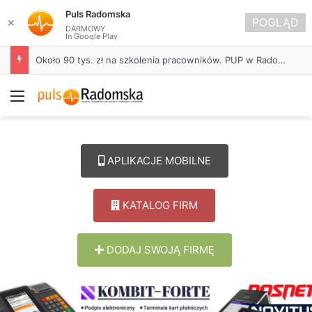
Puls Radomska
POGLĄD
✕
DARMOWY
In Google Play
Około 90 tys. zł na szkolenia pracowników. PUP w Radomsku ogłasza nabór wniosków
Menu
APLIKACJE MOBILNE
KATALOG FIRM
DODAJ SWOJĄ FIRMĘ