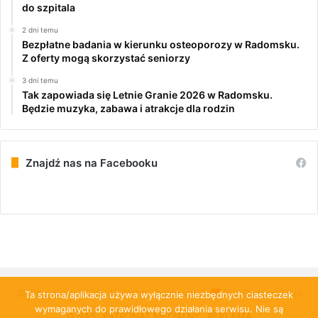
do szpitala
2 dni temu
Bezpłatne badania w kierunku osteoporozy w Radomsku.
Z oferty mogą skorzystać seniorzy
3 dni temu
Tak zapowiada się Letnie Granie 2026 w Radomsku.
Będzie muzyka, zabawa i atrakcje dla rodzin
Znajdź nas na Facebooku
© Copyright 2026, All Rights Reserved |
PulsRadomska.pl
Ta strona/aplikacja używa wyłącznie niezbędnych ciasteczek
wymaganych do prawidłowego działania serwisu. Nie są
O NAS
PATRONAT MEDIALNY
REKLAMA