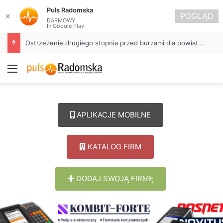
Puls Radomska
POGLĄD
✕
DARMOWY
In Google Play
Ostrzeżenie drugiego stopnia przed burzami dla powiatu radomszczańskiego
Menu
APLIKACJE MOBILNE
KATALOG FIRM
DODAJ SWOJĄ FIRMĘ