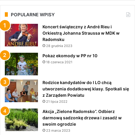
POPULARNE WPISY
Koncert świąteczny z André Rieu i
Orkiestrą Johanna Straussa w MDK w
Radomsku
28 grudnia 2023
Pokaz ekomody w PP nr 10
18 czerwca 2021
Rodzice kandydatów do I LO chcą
utworzenia dodatkowej klasy. Spotkali się
z Zarządem Powiatu
21 lipca 2022
Akcja „Zielone Radomsko”. Odbierz
darmową sadzonkę drzewa i zasadź w
swoim ogrodzie
23 marca 2023