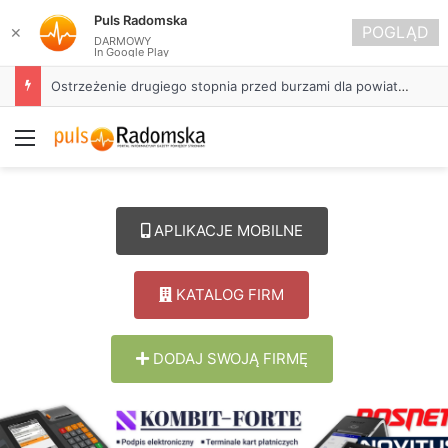
Puls Radomska
POGLĄD
✕
DARMOWY
In Google Play
Ostrzeżenie drugiego stopnia przed burzami dla powiatu radomszczańskiego
Menu
APLIKACJE MOBILNE
KATALOG FIRM
DODAJ SWOJĄ FIRMĘ