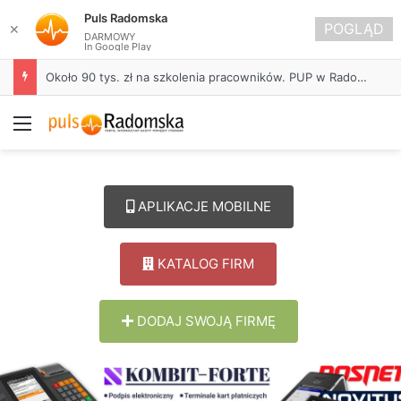
Puls Radomska
POGLĄD
✕
DARMOWY
In Google Play
Około 90 tys. zł na szkolenia pracowników. PUP w Radomsku ogłasza nabór wniosków
Menu
APLIKACJE MOBILNE
KATALOG FIRM
DODAJ SWOJĄ FIRMĘ