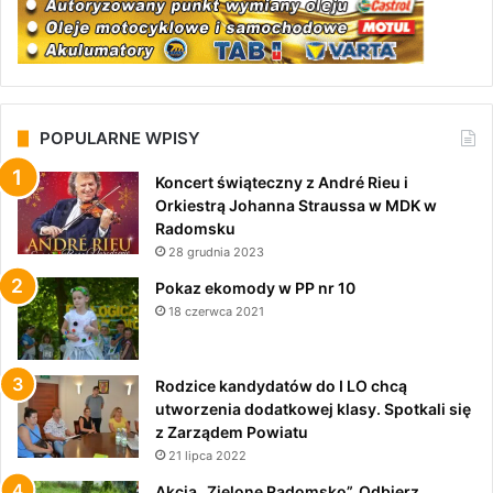
POPULARNE WPISY
Koncert świąteczny z André Rieu i
Orkiestrą Johanna Straussa w MDK w
Radomsku
28 grudnia 2023
Pokaz ekomody w PP nr 10
18 czerwca 2021
Rodzice kandydatów do I LO chcą
utworzenia dodatkowej klasy. Spotkali się
z Zarządem Powiatu
21 lipca 2022
Akcja „Zielone Radomsko”. Odbierz