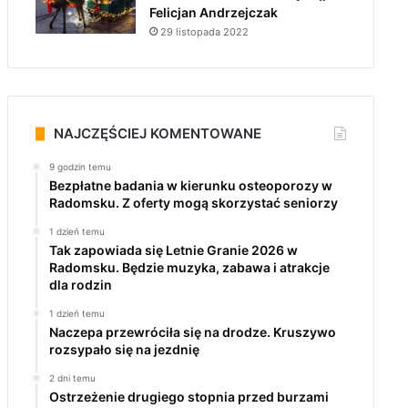
Felicjan Andrzejczak
29 listopada 2022
NAJCZĘŚCIEJ KOMENTOWANE
9 godzin temu
Bezpłatne badania w kierunku osteoporozy w
Radomsku. Z oferty mogą skorzystać seniorzy
1 dzień temu
Tak zapowiada się Letnie Granie 2026 w
Radomsku. Będzie muzyka, zabawa i atrakcje
dla rodzin
1 dzień temu
Naczepa przewróciła się na drodze. Kruszywo
rozsypało się na jezdnię
2 dni temu
Ostrzeżenie drugiego stopnia przed burzami