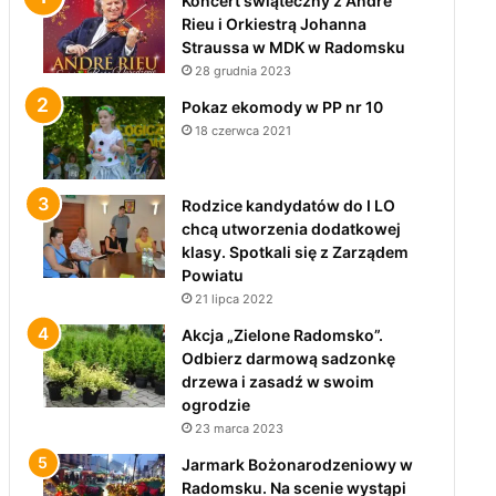
Koncert świąteczny z André
Rieu i Orkiestrą Johanna
Straussa w MDK w Radomsku
28 grudnia 2023
Pokaz ekomody w PP nr 10
18 czerwca 2021
Rodzice kandydatów do I LO
chcą utworzenia dodatkowej
klasy. Spotkali się z Zarządem
Powiatu
21 lipca 2022
Akcja „Zielone Radomsko”.
Odbierz darmową sadzonkę
drzewa i zasadź w swoim
ogrodzie
23 marca 2023
Jarmark Bożonarodzeniowy w
Radomsku. Na scenie wystąpi