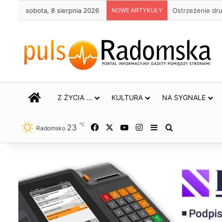
sobota, 8 sierpnia 2026
NOWE ARTYKUŁY
Ostrzeżenie dr
STRONA GŁÓWNA
Z ŻYCIA …
KULTURA
NA SYGNALE
℃
23
Facebook
X
YouTube
Instagram
Sidebar
Szukaj
Radomsko