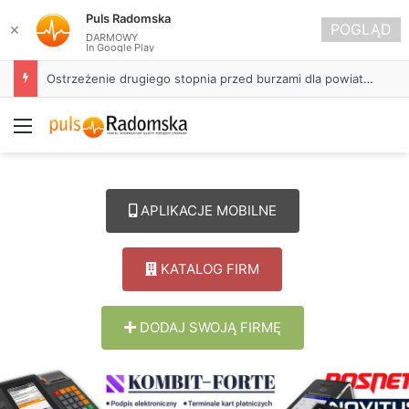
Puls Radomska
POGLĄD
✕
DARMOWY
In Google Play
Ostrzeżenie drugiego stopnia przed burzami dla powiatu radomszczańskiego
Menu
APLIKACJE MOBILNE
KATALOG FIRM
DODAJ SWOJĄ FIRMĘ