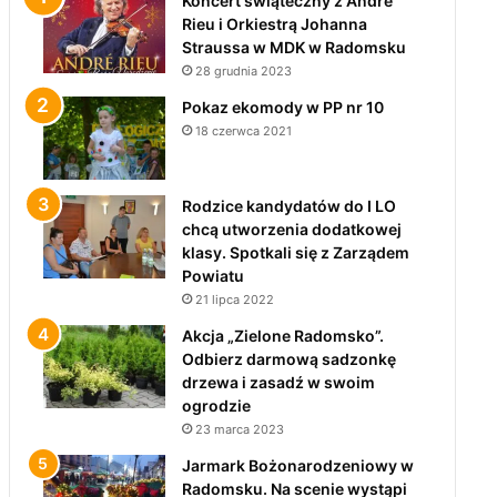
Koncert świąteczny z André
Rieu i Orkiestrą Johanna
Straussa w MDK w Radomsku
28 grudnia 2023
Pokaz ekomody w PP nr 10
18 czerwca 2021
Rodzice kandydatów do I LO
chcą utworzenia dodatkowej
klasy. Spotkali się z Zarządem
Powiatu
21 lipca 2022
Akcja „Zielone Radomsko”.
Odbierz darmową sadzonkę
drzewa i zasadź w swoim
ogrodzie
23 marca 2023
Jarmark Bożonarodzeniowy w
Radomsku. Na scenie wystąpi