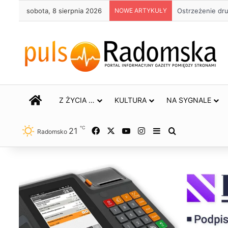
sobota, 8 sierpnia 2026
NOWE ARTYKUŁY
Ostrzeżenie dr
STRONA GŁÓWNA
Z ŻYCIA …
KULTURA
NA SYGNALE
℃
21
Facebook
X
YouTube
Instagram
Sidebar
Szukaj
Radomsko