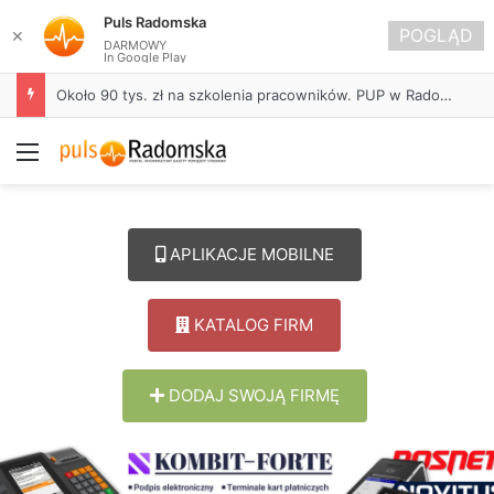
Puls Radomska
POGLĄD
✕
DARMOWY
In Google Play
Około 90 tys. zł na szkolenia pracowników. PUP w Radomsku ogłasza nabór wniosków
Menu
APLIKACJE MOBILNE
KATALOG FIRM
DODAJ SWOJĄ FIRMĘ