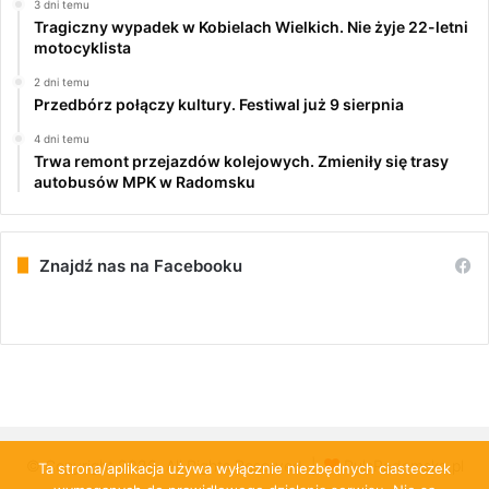
3 dni temu
Tragiczny wypadek w Kobielach Wielkich. Nie żyje 22-letni
motocyklista
2 dni temu
Przedbórz połączy kultury. Festiwal już 9 sierpnia
4 dni temu
Trwa remont przejazdów kolejowych. Zmieniły się trasy
autobusów MPK w Radomsku
Znajdź nas na Facebooku
© Copyright 2026, All Rights Reserved |
PulsRadomska.pl
Ta strona/aplikacja używa wyłącznie niezbędnych ciasteczek