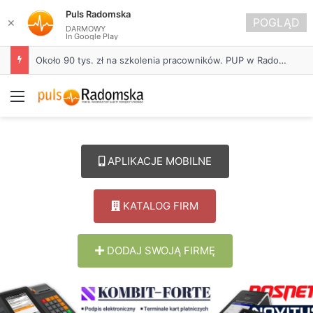
Puls Radomska
POGLĄD
✕
DARMOWY
In Google Play
Około 90 tys. zł na szkolenia pracowników. PUP w Radomsku ogłasza nabór wniosków
Menu
APLIKACJE MOBILNE
KATALOG FIRM
DODAJ SWOJĄ FIRMĘ