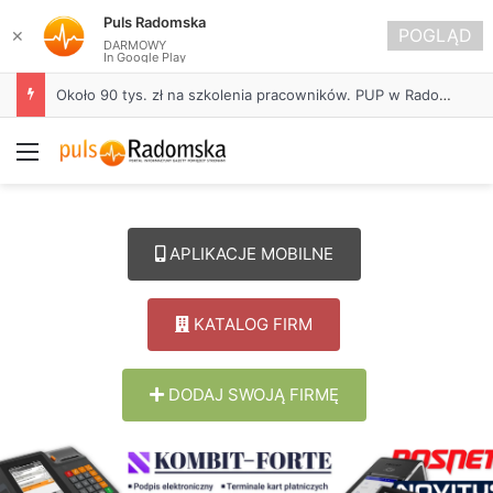
Puls Radomska
POGLĄD
✕
DARMOWY
In Google Play
Około 90 tys. zł na szkolenia pracowników. PUP w Radomsku ogłasza nabór wniosków
Menu
APLIKACJE MOBILNE
KATALOG FIRM
DODAJ SWOJĄ FIRMĘ