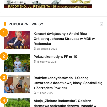
POPULARNE WPISY
Koncert świąteczny z André Rieu i
Orkiestrą Johanna Straussa w MDK w
Radomsku
28 grudnia 2023
Pokaz ekomody w PP nr 10
18 czerwca 2021
Rodzice kandydatów do I LO chcą
utworzenia dodatkowej klasy. Spotkali się
z Zarządem Powiatu
21 lipca 2022
Akcja „Zielone Radomsko”. Odbierz
darmową sadzonkę drzewa i zasadź w