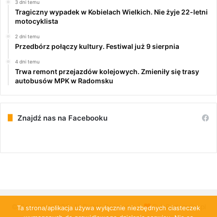
3 dni temu
Tragiczny wypadek w Kobielach Wielkich. Nie żyje 22-letni
motocyklista
2 dni temu
Przedbórz połączy kultury. Festiwal już 9 sierpnia
4 dni temu
Trwa remont przejazdów kolejowych. Zmieniły się trasy
autobusów MPK w Radomsku
Znajdź nas na Facebooku
© Copyright 2026, All Rights Reserved |
PulsRadomska.pl
Ta strona/aplikacja używa wyłącznie niezbędnych ciasteczek