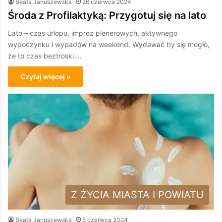
Beata Januszewska
26 czerwca 2024
Środa z Profilaktyką: Przygotuj się na lato
Lato – czas urlopu, imprez plenerowych, aktywnego
wypoczynku i wypadów na weekend. Wydawać by się mogło,
że to czas beztroski.…
Czytaj więcej »
Z ŻYCIA MIASTA I POWIATU
Beata Januszewska
5 czerwca 2024