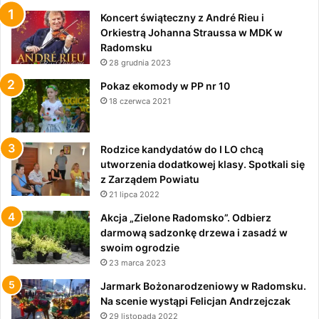
Koncert świąteczny z André Rieu i
Orkiestrą Johanna Straussa w MDK w
Radomsku
28 grudnia 2023
Pokaz ekomody w PP nr 10
18 czerwca 2021
Rodzice kandydatów do I LO chcą
utworzenia dodatkowej klasy. Spotkali się
z Zarządem Powiatu
21 lipca 2022
Akcja „Zielone Radomsko”. Odbierz
darmową sadzonkę drzewa i zasadź w
swoim ogrodzie
23 marca 2023
Jarmark Bożonarodzeniowy w Radomsku.
Na scenie wystąpi Felicjan Andrzejczak
29 listopada 2022