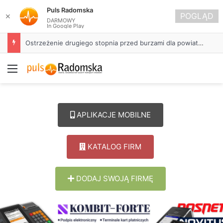
Puls Radomska
POGLĄD
✕
DARMOWY
In Google Play
Ostrzeżenie drugiego stopnia przed burzami dla powiatu radomszczańskiego
Menu
APLIKACJE MOBILNE
KATALOG FIRM
DODAJ SWOJĄ FIRMĘ