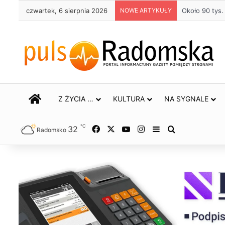
czwartek, 6 sierpnia 2026
NOWE ARTYKUŁY
Około 90 tys
STRONA GŁÓWNA
Z ŻYCIA …
KULTURA
NA SYGNALE
℃
32
Facebook
X
YouTube
Instagram
Sidebar
Szukaj
Radomsko