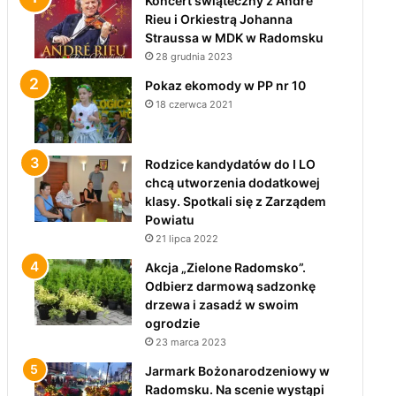
Koncert świąteczny z André
Rieu i Orkiestrą Johanna
Straussa w MDK w Radomsku
28 grudnia 2023
Pokaz ekomody w PP nr 10
18 czerwca 2021
Rodzice kandydatów do I LO
chcą utworzenia dodatkowej
klasy. Spotkali się z Zarządem
Powiatu
21 lipca 2022
Akcja „Zielone Radomsko”.
Odbierz darmową sadzonkę
drzewa i zasadź w swoim
ogrodzie
23 marca 2023
Jarmark Bożonarodzeniowy w
Radomsku. Na scenie wystąpi