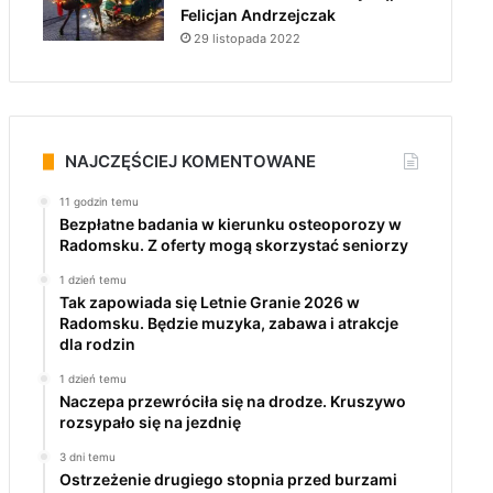
Felicjan Andrzejczak
29 listopada 2022
NAJCZĘŚCIEJ KOMENTOWANE
11 godzin temu
Bezpłatne badania w kierunku osteoporozy w
Radomsku. Z oferty mogą skorzystać seniorzy
1 dzień temu
Tak zapowiada się Letnie Granie 2026 w
Radomsku. Będzie muzyka, zabawa i atrakcje
dla rodzin
1 dzień temu
Naczepa przewróciła się na drodze. Kruszywo
rozsypało się na jezdnię
3 dni temu
Ostrzeżenie drugiego stopnia przed burzami