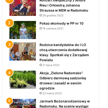
Koncert świąteczny z André
Rieu i Orkiestrą Johanna
Straussa w MDK w Radomsku
28 grudnia 2023
Pokaz ekomody w PP nr 10
18 czerwca 2021
Rodzice kandydatów do I LO
chcą utworzenia dodatkowej
klasy. Spotkali się z Zarządem
Powiatu
21 lipca 2022
Akcja „Zielone Radomsko”.
Odbierz darmową sadzonkę
drzewa i zasadź w swoim
ogrodzie
23 marca 2023
Jarmark Bożonarodzeniowy w
Radomsku. Na scenie wystąpi