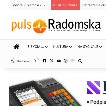
sobota, 8 sierpnia 2026
NOWE ARTYKUŁY
Ostrzeżenie dr
STRONA GŁÓWNA
Z ŻYCIA …
KULTURA
NA SYGNALE
℃
19
Facebook
X
YouTube
Instagram
Sidebar
Szukaj
Radomsko