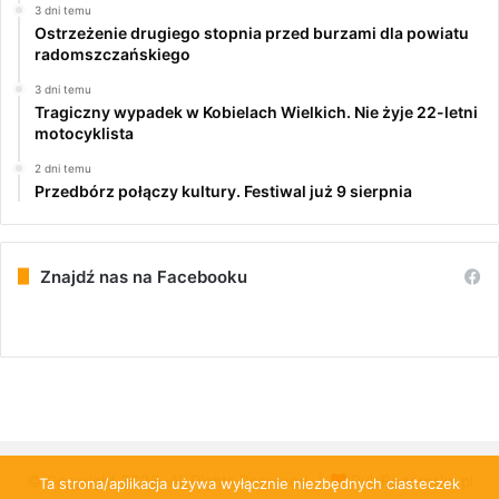
3 dni temu
Ostrzeżenie drugiego stopnia przed burzami dla powiatu
radomszczańskiego
3 dni temu
Tragiczny wypadek w Kobielach Wielkich. Nie żyje 22-letni
motocyklista
2 dni temu
Przedbórz połączy kultury. Festiwal już 9 sierpnia
Znajdź nas na Facebooku
© Copyright 2026, All Rights Reserved |
PulsRadomska.pl
Ta strona/aplikacja używa wyłącznie niezbędnych ciasteczek