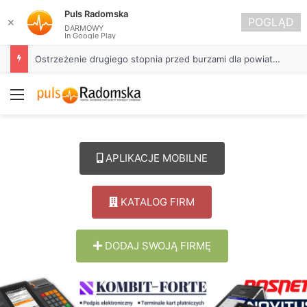
Puls Radomska
POGLĄD
✕
DARMOWY
In Google Play
Ostrzeżenie drugiego stopnia przed burzami dla powiatu radomszczańskiego
Menu
APLIKACJE MOBILNE
KATALOG FIRM
DODAJ SWOJĄ FIRMĘ