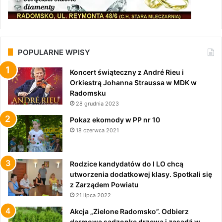
POPULARNE WPISY
Koncert świąteczny z André Rieu i
Orkiestrą Johanna Straussa w MDK w
Radomsku
28 grudnia 2023
Pokaz ekomody w PP nr 10
18 czerwca 2021
Rodzice kandydatów do I LO chcą
utworzenia dodatkowej klasy. Spotkali się
z Zarządem Powiatu
21 lipca 2022
Akcja „Zielone Radomsko”. Odbierz
darmową sadzonkę drzewa i zasadź w