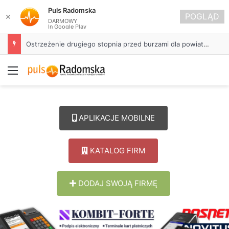
Puls Radomska
POGLĄD
✕
DARMOWY
In Google Play
Ostrzeżenie drugiego stopnia przed burzami dla powiatu radomszczańskiego
Menu
APLIKACJE MOBILNE
KATALOG FIRM
DODAJ SWOJĄ FIRMĘ