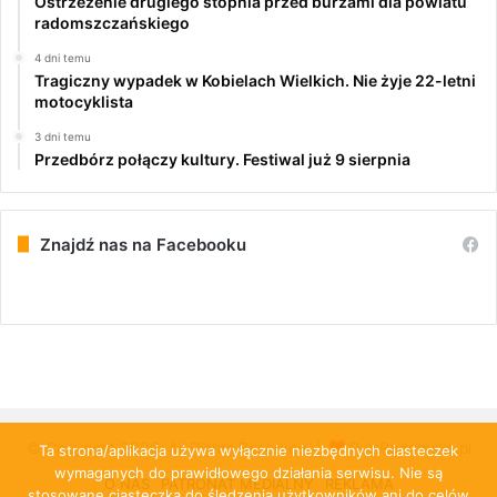
Ostrzeżenie drugiego stopnia przed burzami dla powiatu
radomszczańskiego
4 dni temu
Tragiczny wypadek w Kobielach Wielkich. Nie żyje 22-letni
motocyklista
3 dni temu
Przedbórz połączy kultury. Festiwal już 9 sierpnia
Znajdź nas na Facebooku
© Copyright 2026, All Rights Reserved |
PulsRadomska.pl
Ta strona/aplikacja używa wyłącznie niezbędnych ciasteczek
wymaganych do prawidłowego działania serwisu. Nie są
O NAS
PATRONAT MEDIALNY
REKLAMA
stosowane ciasteczka do śledzenia użytkowników ani do celów