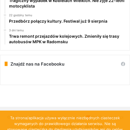
Tragiczny wypadek w Kobielach Wielkich. Nie żyje 22-letni
motocyklista
22 godziny temu
Przedbórz połączy kultury. Festiwal już 9 sierpnia
3 dni temu
Trwa remont przejazdów kolejowych. Zmieniły się trasy
autobusów MPK w Radomsku
Znajdź nas na Facebooku
© Copyright 2026, All Rights Reserved |
PulsRadomska.pl
Ta strona/aplikacja używa wyłącznie niezbędnych ciasteczek
wymaganych do prawidłowego działania serwisu. Nie są
O NAS
PATRONAT MEDIALNY
REKLAMA
stosowane ciasteczka do śledzenia użytkowników ani do celów