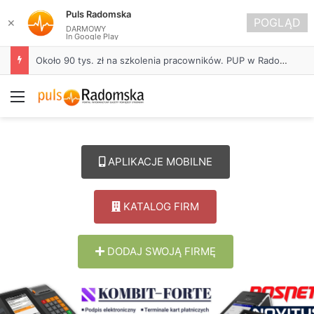
Puls Radomska
POGLĄD
✕
DARMOWY
In Google Play
Około 90 tys. zł na szkolenia pracowników. PUP w Radomsku ogłasza nabór wniosków
Menu
APLIKACJE MOBILNE
KATALOG FIRM
DODAJ SWOJĄ FIRMĘ