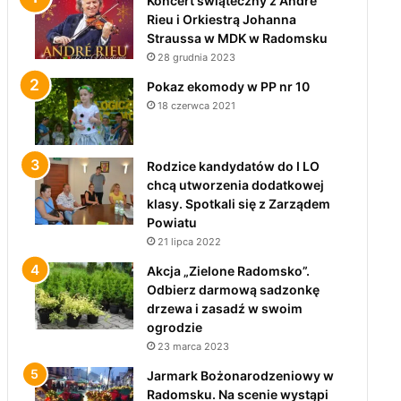
Koncert świąteczny z André
Rieu i Orkiestrą Johanna
Straussa w MDK w Radomsku
28 grudnia 2023
Pokaz ekomody w PP nr 10
18 czerwca 2021
Rodzice kandydatów do I LO
chcą utworzenia dodatkowej
klasy. Spotkali się z Zarządem
Powiatu
21 lipca 2022
Akcja „Zielone Radomsko”.
Odbierz darmową sadzonkę
drzewa i zasadź w swoim
ogrodzie
23 marca 2023
Jarmark Bożonarodzeniowy w
Radomsku. Na scenie wystąpi