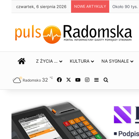
czwartek, 6 sierpnia 2026
NOWE ARTYKUŁY
Około 90 tys
STRONA GŁÓWNA
Z ŻYCIA …
KULTURA
NA SYGNALE
℃
32
Facebook
X
YouTube
Instagram
Sidebar
Szukaj
Radomsko