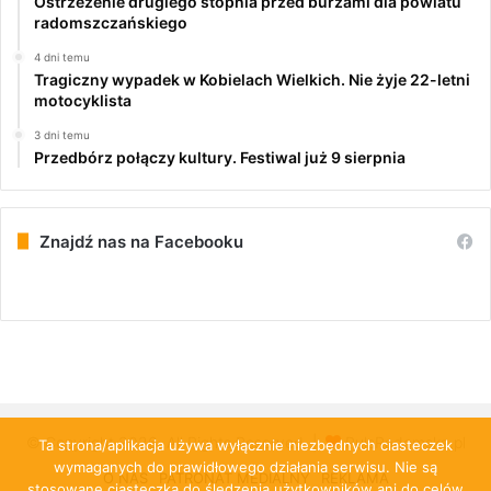
Ostrzeżenie drugiego stopnia przed burzami dla powiatu
radomszczańskiego
4 dni temu
Tragiczny wypadek w Kobielach Wielkich. Nie żyje 22-letni
motocyklista
3 dni temu
Przedbórz połączy kultury. Festiwal już 9 sierpnia
Znajdź nas na Facebooku
© Copyright 2026, All Rights Reserved |
PulsRadomska.pl
Ta strona/aplikacja używa wyłącznie niezbędnych ciasteczek
wymaganych do prawidłowego działania serwisu. Nie są
O NAS
PATRONAT MEDIALNY
REKLAMA
stosowane ciasteczka do śledzenia użytkowników ani do celów