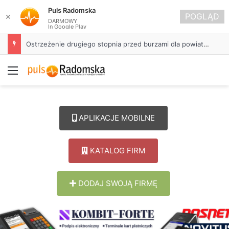
Puls Radomska
POGLĄD
✕
DARMOWY
In Google Play
Ostrzeżenie drugiego stopnia przed burzami dla powiatu radomszczańskiego
Menu
APLIKACJE MOBILNE
KATALOG FIRM
DODAJ SWOJĄ FIRMĘ