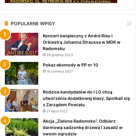
POPULARNE WPISY
Koncert świąteczny z André Rieu i
Orkiestrą Johanna Straussa w MDK w
Radomsku
28 grudnia 2023
Pokaz ekomody w PP nr 10
18 czerwca 2021
Rodzice kandydatów do I LO chcą
utworzenia dodatkowej klasy. Spotkali się
z Zarządem Powiatu
21 lipca 2022
Akcja „Zielone Radomsko”. Odbierz
darmową sadzonkę drzewa i zasadź w
swoim ogrodzie