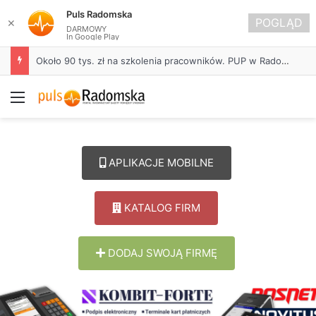
Puls Radomska
POGLĄD
✕
DARMOWY
In Google Play
Około 90 tys. zł na szkolenia pracowników. PUP w Radomsku ogłasza nabór wniosków
Menu
APLIKACJE MOBILNE
KATALOG FIRM
DODAJ SWOJĄ FIRMĘ