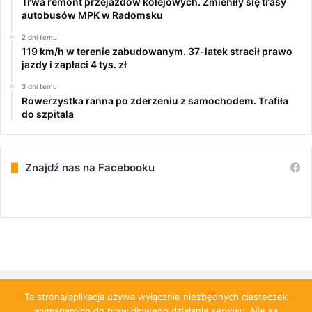
Trwa remont przejazdów kolejowych. Zmieniły się trasy
autobusów MPK w Radomsku
2 dni temu
119 km/h w terenie zabudowanym. 37-latek stracił prawo
jazdy i zapłaci 4 tys. zł
3 dni temu
Rowerzystka ranna po zderzeniu z samochodem. Trafiła
do szpitala
Znajdź nas na Facebooku
© Copyright 2026, All Rights Reserved |
PulsRadomska.pl
Ta strona/aplikacja używa wyłącznie niezbędnych ciasteczek
wymaganych do prawidłowego działania serwisu. Nie są