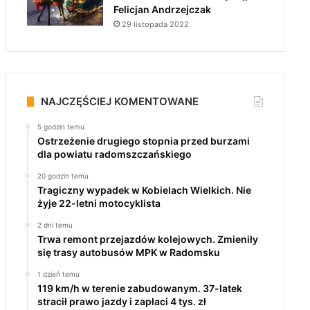
Felicjan Andrzejczak
29 listopada 2022
NAJCZĘŚCIEJ KOMENTOWANE
5 godzin temu
Ostrzeżenie drugiego stopnia przed burzami
dla powiatu radomszczańskiego
20 godzin temu
Tragiczny wypadek w Kobielach Wielkich. Nie
żyje 22-letni motocyklista
2 dni temu
Trwa remont przejazdów kolejowych. Zmieniły
się trasy autobusów MPK w Radomsku
1 dzień temu
119 km/h w terenie zabudowanym. 37-latek
stracił prawo jazdy i zapłaci 4 tys. zł