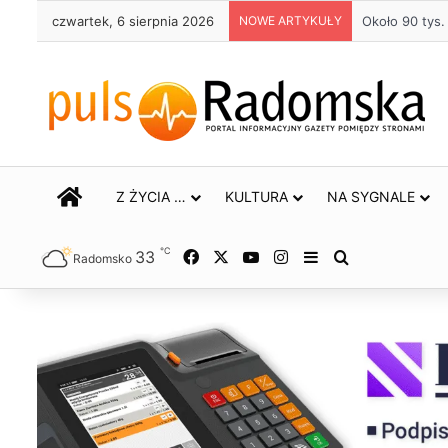
czwartek, 6 sierpnia 2026
NOWE ARTYKUŁY
Około 90 tys
STRONA GŁÓWNA
Z ŻYCIA …
KULTURA
NA SYGNALE
℃
33
Facebook
X
YouTube
Instagram
Sidebar
Szukaj
Radomsko