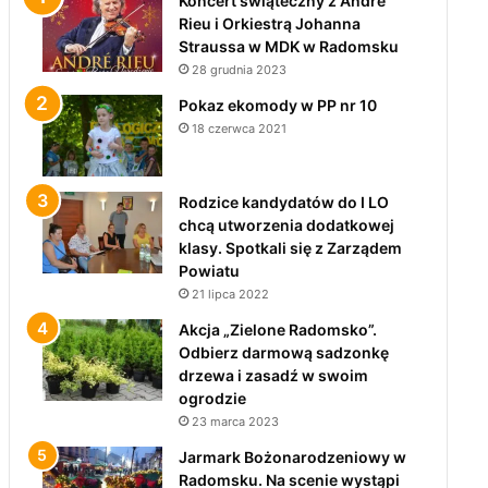
Koncert świąteczny z André
Rieu i Orkiestrą Johanna
Straussa w MDK w Radomsku
28 grudnia 2023
Pokaz ekomody w PP nr 10
18 czerwca 2021
Rodzice kandydatów do I LO
chcą utworzenia dodatkowej
klasy. Spotkali się z Zarządem
Powiatu
21 lipca 2022
Akcja „Zielone Radomsko”.
Odbierz darmową sadzonkę
drzewa i zasadź w swoim
ogrodzie
23 marca 2023
Jarmark Bożonarodzeniowy w
Radomsku. Na scenie wystąpi