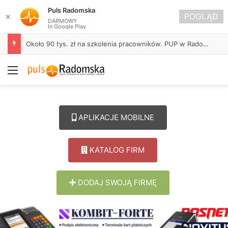
Puls Radomska
POGLĄD
✕
DARMOWY
In Google Play
Około 90 tys. zł na szkolenia pracowników. PUP w Radomsku ogłasza nabór wniosków
Menu
APLIKACJE MOBILNE
KATALOG FIRM
DODAJ SWOJĄ FIRMĘ