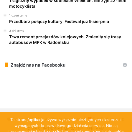
Tragiczny wypadek w Kobielach Wielkich. Nie żyje 22-letni
motocyklista
1 dzień temu
Przedbórz połączy kultury. Festiwal już 9 sierpnia
3 dni temu
Trwa remont przejazdów kolejowych. Zmieniły się trasy
autobusów MPK w Radomsku
Znajdź nas na Facebooku
© Copyright 2026, All Rights Reserved |
PulsRadomska.pl
Ta strona/aplikacja używa wyłącznie niezbędnych ciasteczek
wymaganych do prawidłowego działania serwisu. Nie są
O NAS
PATRONAT MEDIALNY
REKLAMA
stosowane ciasteczka do śledzenia użytkowników ani do celów