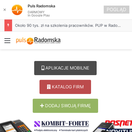
Puls Radomska
POGLĄD
✕
DARMOWY
In Google Play
Około 90 tys. zł na szkolenia pracowników. PUP w Radomsku ogłasza nabór wniosków
Menu
APLIKACJE MOBILNE
KATALOG FIRM
DODAJ SWOJĄ FIRMĘ