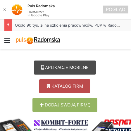
Puls Radomska
POGLĄD
✕
DARMOWY
In Google Play
Około 90 tys. zł na szkolenia pracowników. PUP w Radomsku ogłasza nabór wniosków
Menu
APLIKACJE MOBILNE
KATALOG FIRM
DODAJ SWOJĄ FIRMĘ