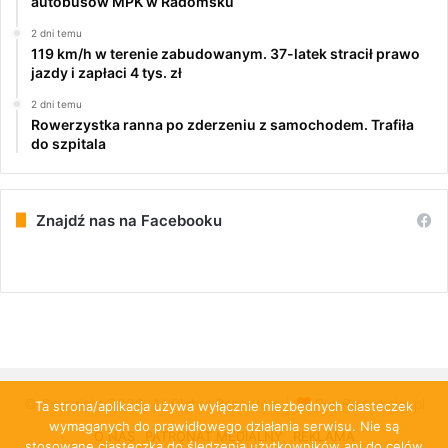
autobusów MPK w Radomsku
2 dni temu
119 km/h w terenie zabudowanym. 37-latek stracił prawo
jazdy i zapłaci 4 tys. zł
2 dni temu
Rowerzystka ranna po zderzeniu z samochodem. Trafiła
do szpitala
Znajdź nas na Facebooku
© Copyright 2026, All Rights Reserved |
PulsRadomska.pl
Ta strona/aplikacja używa wyłącznie niezbędnych ciasteczek
wymaganych do prawidłowego działania serwisu. Nie są
O NAS
PATRONAT MEDIALNY
REKLAMA
stosowane ciasteczka do śledzenia użytkowników ani do celów