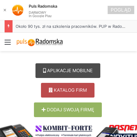
Puls Radomska
POGLĄD
✕
DARMOWY
In Google Play
Około 90 tys. zł na szkolenia pracowników. PUP w Radomsku ogłasza nabór wniosków
Menu
APLIKACJE MOBILNE
KATALOG FIRM
DODAJ SWOJĄ FIRMĘ