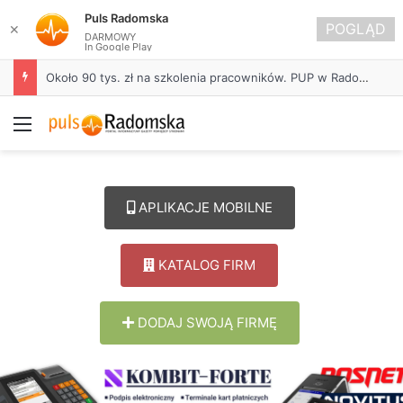
Puls Radomska
POGLĄD
✕
DARMOWY
In Google Play
Około 90 tys. zł na szkolenia pracowników. PUP w Radomsku ogłasza nabór wniosków
Menu
APLIKACJE MOBILNE
KATALOG FIRM
DODAJ SWOJĄ FIRMĘ