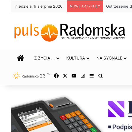
niedziela, 9 sierpnia 2026
NOWE ARTYKUŁY
Ostrzeżenie d
STRONA GŁÓWNA
Z ŻYCIA …
KULTURA
NA SYGNALE
℃
23
Facebook
X
YouTube
Instagram
Sidebar
Szukaj
Radomsko