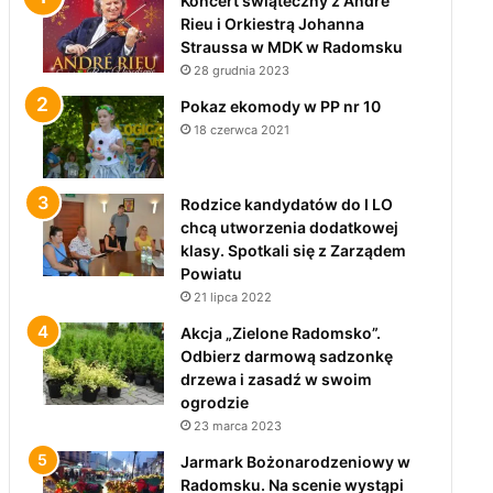
Koncert świąteczny z André
Rieu i Orkiestrą Johanna
Straussa w MDK w Radomsku
28 grudnia 2023
Pokaz ekomody w PP nr 10
18 czerwca 2021
Rodzice kandydatów do I LO
chcą utworzenia dodatkowej
klasy. Spotkali się z Zarządem
Powiatu
21 lipca 2022
Akcja „Zielone Radomsko”.
Odbierz darmową sadzonkę
drzewa i zasadź w swoim
ogrodzie
23 marca 2023
Jarmark Bożonarodzeniowy w
Radomsku. Na scenie wystąpi