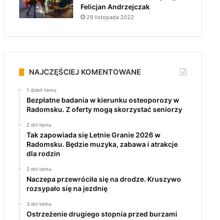
Felicjan Andrzejczak
29 listopada 2022
NAJCZĘŚCIEJ KOMENTOWANE
1 dzień temu
Bezpłatne badania w kierunku osteoporozy w
Radomsku. Z oferty mogą skorzystać seniorzy
2 dni temu
Tak zapowiada się Letnie Granie 2026 w
Radomsku. Będzie muzyka, zabawa i atrakcje
dla rodzin
2 dni temu
Naczepa przewróciła się na drodze. Kruszywo
rozsypało się na jezdnię
3 dni temu
Ostrzeżenie drugiego stopnia przed burzami