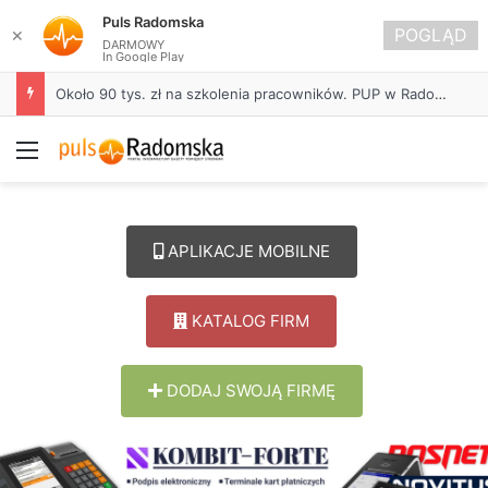
Puls Radomska
POGLĄD
✕
DARMOWY
In Google Play
Około 90 tys. zł na szkolenia pracowników. PUP w Radomsku ogłasza nabór wniosków
Menu
APLIKACJE MOBILNE
KATALOG FIRM
DODAJ SWOJĄ FIRMĘ